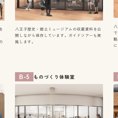
八
を
八王子歴史・郷土ミュージアムの収蔵資料を公
で
開しながら保存しています。ガイドツアーも実
動
の
施します。
に
B-5
ものづくり体験室