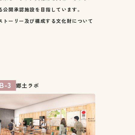
る公開承認施設を目指しています。
ストーリー及び構成する文化財について
B-3
郷土ラボ