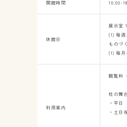
開館時間
10:0
展示室
(1) 
休館日
ものづ
(1) 
観覧料
杜の舞
・平日 10
利用案内
・土日祝日 